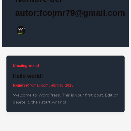
autor:fcojmr79@gmail.com
Uncategorized
Hello world!
fcojmr79@gmail.com
/
abril 30, 2025
Welcome to WordPress. This is your first post. Edit or
delete it, then start writing!