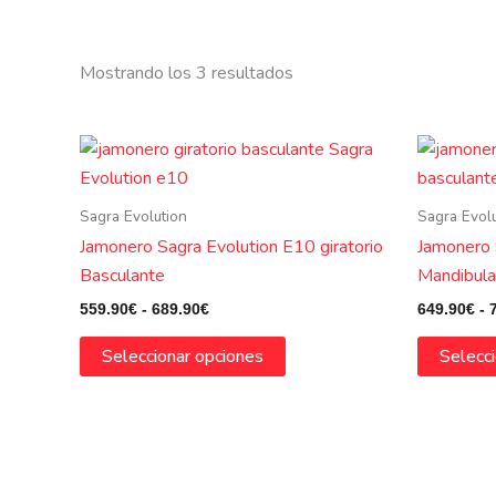
Mostrando los 3 resultados
Rango
Este
de
producto
precios:
tiene
desde
Sagra Evolution
Sagra Evol
559.90€
múltiples
hasta
Jamonero Sagra Evolution E10 giratorio
Jamonero 
variantes.
689.90€
Basculante
Mandibula
Las
559.90
€
-
689.90
€
649.90
€
-
opciones
se
Seleccionar opciones
Selecc
pueden
elegir
en
la
página