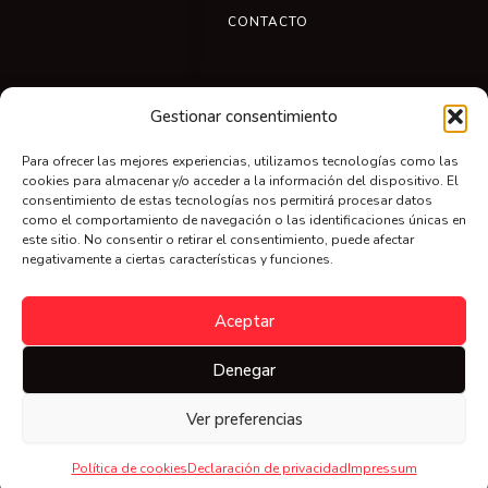
CONTACTO
Gestionar consentimiento
Para ofrecer las mejores experiencias, utilizamos tecnologías como las
cookies para almacenar y/o acceder a la información del dispositivo. El
consentimiento de estas tecnologías nos permitirá procesar datos
como el comportamiento de navegación o las identificaciones únicas en
+34 669 579 022
este sitio. No consentir o retirar el consentimiento, puede afectar
sagra.sl@gmail.com
negativamente a ciertas características y funciones.
Aceptar
Aviso legal | Política de privacidad | Política de cookies |
Denegar
Condiciones de compra
Política de afiliados
Ver preferencias
© 2025 · Sagra Jamoneros · Todos los derechos reservados
Política de cookies
Declaración de privacidad
Impressum
Sitio web diseñado y desarrollado por Cristina Capitán